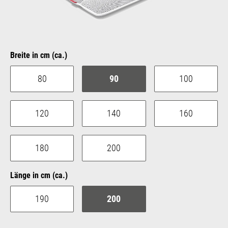
auswählen
Breite in cm (ca.)
80
90
100
120
140
160
180
200
auswählen
Länge in cm (ca.)
190
200