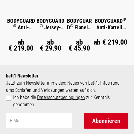
®
BODYGUARD
BODYGUARD
BODYGUAR
BODYGUARD
®
®
®
Anti-
Jersey-
D
Flanell-
Anti-Kartell-
®
Kartell-
Spannbettla
Bettwäsche
Matratze
®
Matratze
ken
Weich
ab
ab
ab
ab
€ 219,00
€ 219,00
€ 29,90
€ 45,90
bett1 Newsletter
Jetzt zum Newsletter anmelden: Neues von bett1, Infos rund
ums Schlafen und Verlosungen warten auf dich.
Ich habe die
Datenschutzbedingungen
zur Kenntnis
genommen.
Abonnieren