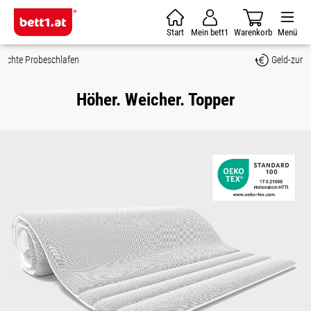
Zum Hauptinhalt springen
Start
Mein bett1
Warenkorb
Menü
Geld-zurück-Garantie
Höher. Weicher. Topper
Bildergalerie überspringen