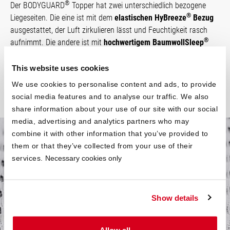
®
Der BODYGUARD
Topper hat zwei unterschiedlich bezogene
®
Liegeseiten. Die eine ist mit dem
elastischen HyBreeze
Bezug
ausgestattet, der Luft zirkulieren lässt und Feuchtigkeit rasch
®
aufnimmt. Die andere ist mit
hochwertigem BaumwollSleep
bezogen. Wähle je nach Vorliebe die Seite, die sich für dich
besser anfühlt.
This website uses cookies
We use cookies to personalise content and ads, to provide
social media features and to analyse our traffic. We also
share information about your use of our site with our social
media, advertising and analytics partners who may
combine it with other information that you’ve provided to
them or that they’ve collected from your use of their
Im Kern ein kleines
services.
Necessary cookies only
Ergonomiewunder
Show details
®
Im Inneren des BODYGUARD
Topper ist ein
besonders
weicher Kaltschaum
. Die
Ergonomiemodule
der
®
BODYGUARD
Matratze wurden für den Topper