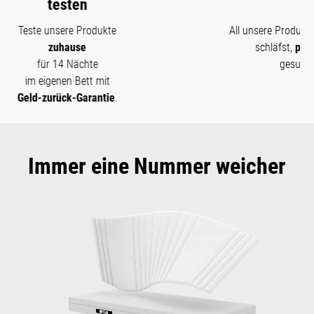
Qualität
All unsere Produkte, mit denen du in engem Hautkontakt
®
schläfst,
prüft Oeko-Tex
Standard 100
auf
gesundheitliche Unbedenklichkeit.
Immer eine Nummer weicher