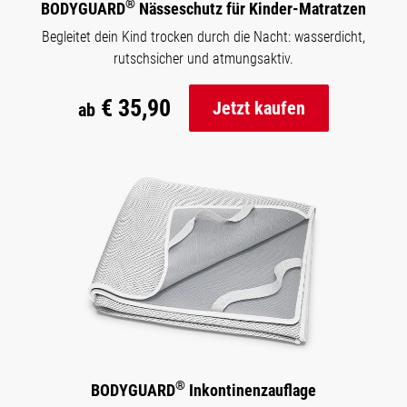
®
BODYGUARD
Nässeschutz für Kinder-Matratzen
Begleitet dein Kind trocken durch die Nacht: wasserdicht,
rutschsicher und atmungsaktiv.
€ 35,90
Jetzt kaufen
ab
®
BODYGUARD
Inkontinenzauflage