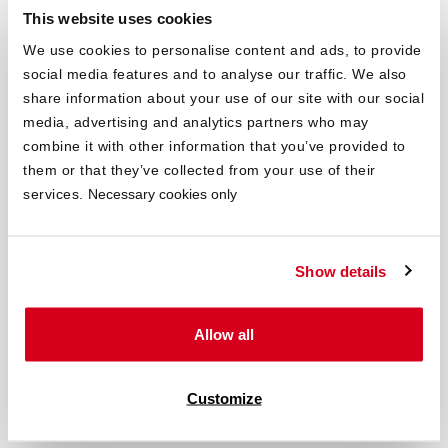
This website uses cookies
We use cookies to personalise content and ads, to provide
®
BODYGUARD
Kniekissen
social media features and to analyse our traffic. We also
Ideal für das Schlafen auf der Seite. Schont deine Knie in der
share information about your use of our site with our social
Seitenlage.
media, advertising and analytics partners who may
combine it with other information that you’ve provided to
€ 75,00
them or that they’ve collected from your use of their
Jetzt kaufen
services.
Necessary cookies only
Show details
Allow all
Customize