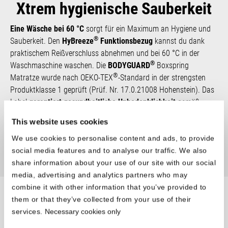
Xtrem hygienische Sauberkeit
Eine Wäsche bei 60 °C
sorgt für ein Maxi­mum an Hygiene und
®
Sauber­keit. Den
HyBreeze
Funktionsbezug
kannst du dank
praktischem Reißverschluss abnehmen und bei 60 °C in der
®
Wasch­maschine waschen. Die
BODYGUARD
Boxspring
®
Matratze wurde nach OEKO-TEX
-Standard in der strengsten
Produktklasse 1 geprüft (Prüf. Nr. 17.0.21008 Hohenstein). Das
Label
garantiert gesundheitliche Unbedenklichkeit
gemäß
gesetzlicher Grenzwerte.
This website uses cookies
We use cookies to personalise content and ads, to provide
social media features and to analyse our traffic. We also
share information about your use of our site with our social
media, advertising and analytics partners who may
combine it with other information that you’ve provided to
them or that they’ve collected from your use of their
®
Die BODYGUARD
Leistung
services.
Necessary cookies only