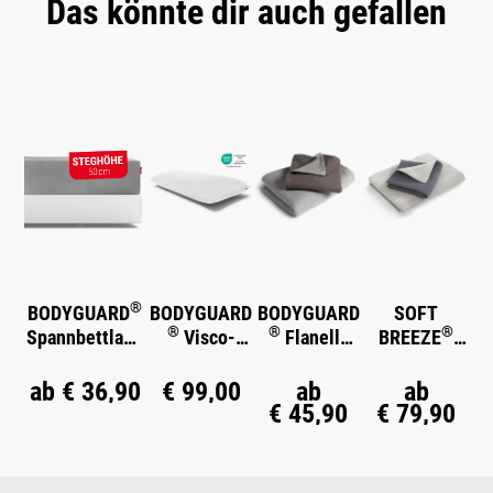
Das könnte dir auch gefallen
Produktgalerie überspringen
®
BODYGUARD
BODYGUARD
BODYGUARD
SOFT
®
®
®
Spannbettlake
Visco-
Flanell-
BREEZE
n extra hoch
Kissen
Bettwäsche
Satin-
Bettwäsche
ab
€ 36,90
€ 99,00
ab
ab
€ 45,90
€ 79,90