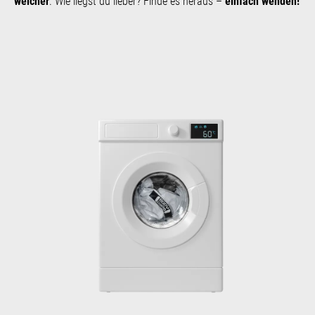
weicher
. Wie liegst du lieber? Finde es heraus –
einfach wenden!