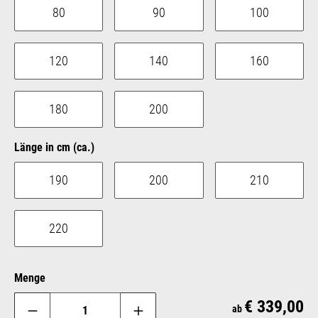
80
90
100
120
140
160
180
200
auswählen
Länge in cm (ca.)
190
200
210
220
Menge
€ 339,00
Reg
ab