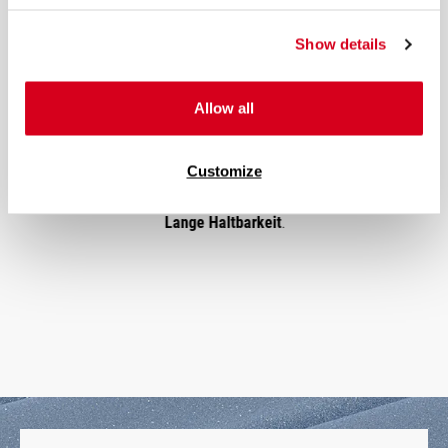
Show details
Allow all
10 Jahre Garantie
Customize
Wir gewähren
10 Jahre Garantie
auf den Matratzenkern.
Vorheriges
Näch
Lange Haltbarkeit
.