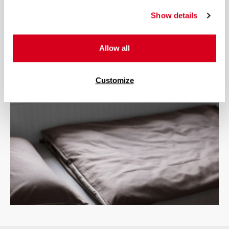
der Deckenbezug nach Größe der Bettdecke gewählt werden. In
Show details
zu große Bettwäsche mag dein Bettzeug hineinpassen, aber
Bettdecke und Kissen verrutschen im Bezug. Du kannst zu kleine
Bettwäsche zwar auf eine zu große Decke aufziehen, doch die
Allow all
Bettdecke schlägt in der Bettwäsche Falten, liegt teilweise
doppelt und die Wärme verteilt sich ungleichmäßig oder staut
sich unangenehm.
Customize