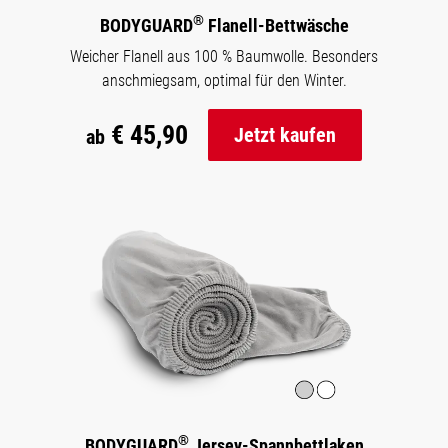
®
BODYGUARD
Flanell-Bettwäsche
Weicher Flanell aus 100 % Baumwolle. Besonders
anschmiegsam, optimal für den Winter.
€ 45,90
Jetzt kaufen
ab
®
BODYGUARD
Jersey-Spannbettlaken