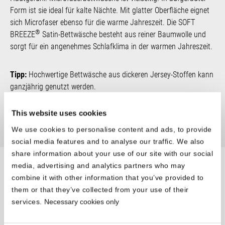
Form ist sie ideal für kalte Nächte. Mit glatter Oberfläche eignet
sich Microfaser ebenso für die warme Jahreszeit. Die SOFT
®
BREEZE
Satin-Bettwäsche besteht aus reiner Baumwolle und
sorgt für ein angenehmes Schlafklima in der warmen Jahreszeit.
Tipp:
Hochwertige Bettwäsche aus dickeren Jersey-Stoffen kann
ganzjährig genutzt werden.
This website uses cookies
Jetzt Jersey-Laken kaufen
We use cookies to personalise content and ads, to provide
social media features and to analyse our traffic. We also
share information about your use of our site with our social
Bettwäsche in der richtigen
media, advertising and analytics partners who may
combine it with other information that you’ve provided to
Größe
them or that they’ve collected from your use of their
services.
Necessary cookies only
Es gibt viele verschiedene Bettwäsche-Größen. Der
Kopfkissenbezug sollte entsprechend der Maße des Kopfkissens,