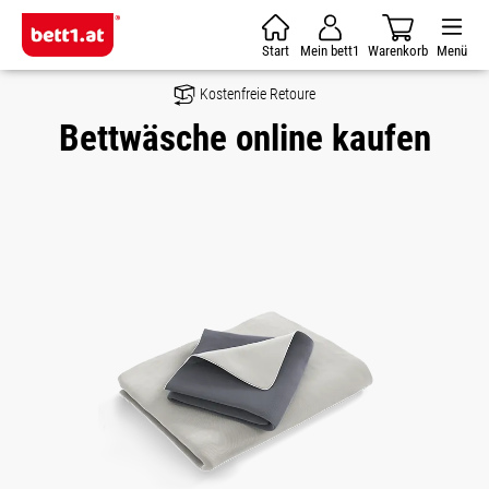
Zum Hauptinhalt springen
Start
Mein bett1
Warenkorb
Menü
Kostenfreie Retoure
Bettwäsche online kaufen