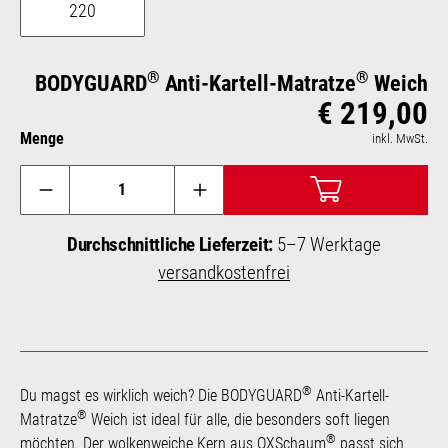
220
®
®
BODYGUARD
Anti-Kartell-Matratze
Weich
€ 219,00
Reg
Menge
inkl. MwSt.
Durchschnittliche Lieferzeit:
5–7 Werktage
versandkostenfrei
®
Du magst es wirklich weich? Die BODYGUARD
Anti-Kartell-
®
Matratze
Weich ist ideal für alle, die besonders soft liegen
®
möchten. Der wolkenweiche Kern aus QXSchaum
passt sich