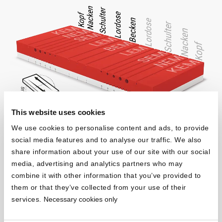
This website uses cookies
We use cookies to personalise content and ads, to provide
Viele Module für
social media features and to analyse our traffic. We also
eine gute Nacht
share information about your use of our site with our social
media, advertising and analytics partners who may
combine it with other information that you’ve provided to
®
Die BODYGUARD
Matratze ist in
ergonomische Module
them or that they’ve collected from your use of their
eingeteilt, die
Kopf, Nacken, Schultern, Rücken und Becken
services.
Necessary cookies only
gezielt stützen. Drehst du die Matratze, übernehmen die gleichen