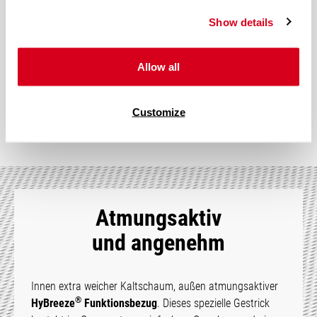
Zonen einfach die Unterstützung für Beine und Füße. So liegst
du auf ganzer Linie weich und gut abgestützt.
Show details
Allow all
Mehr über Ergonomie erfahren
Customize
Atmungsaktiv
und angenehm
Innen extra weicher Kaltschaum, außen atmungsaktiver
®
HyBreeze
Funktionsbezug
. Dieses spezielle Gestrick