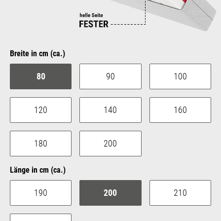
auswählen
Breite in cm (ca.)
80
90
100
120
140
160
180
200
auswählen
Länge in cm (ca.)
190
200
210