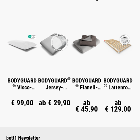
Produktgalerie überspringen
®
BODYGUARD
BODYGUARD
BODYGUARD
BODYGUARD
®
®
®
Visco-
Jersey-
Flanell-
Lattenrost
Kissen
Spannbettlak
Bettwäsche
Starr
en
€ 99,00
ab
€ 29,90
ab
ab
€ 45,90
€ 129,00
bett1 Newsletter