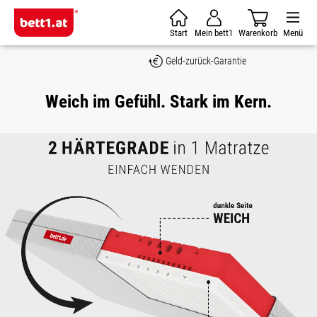
Zum Hauptinhalt springen
Start
Mein bett1
Warenkorb
Menü
Geld-zurück-Garantie
Weich im Gefühl. Stark im Kern.
Bildergalerie überspringen