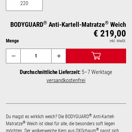
220
®
®
BODYGUARD
Anti-Kartell-Matratze
Weich
€ 219,00
Reg
Menge
inkl. MwSt.
Durchschnittliche Lieferzeit:
5–7 Werktage
versandkostenfrei
®
Du magst es wirklich weich? Die BODYGUARD
Anti-Kartell-
®
Matratze
Weich ist ideal für alle, die besonders soft liegen
®
möchten. Der wolkenweiche Kern aus QXSchaum
passt sich