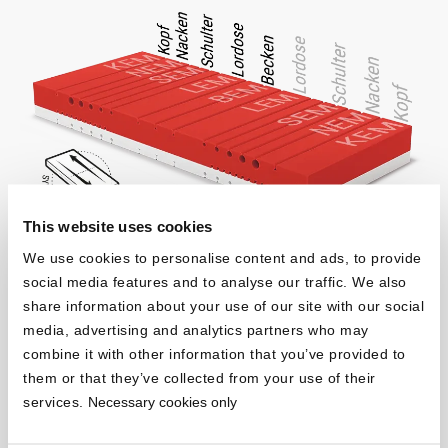
This website uses cookies
We use cookies to personalise content and ads, to provide
Viele Module für
social media features and to analyse our traffic. We also
eine gute Nacht
share information about your use of our site with our social
media, advertising and analytics partners who may
combine it with other information that you’ve provided to
®
Die BODYGUARD
Matratze ist in
ergonomische Module
them or that they’ve collected from your use of their
eingeteilt, die
Kopf, Nacken, Schultern, Rücken und Becken
services.
Necessary cookies only
gezielt stützen. Drehst du die Matratze, übernehmen die gleichen