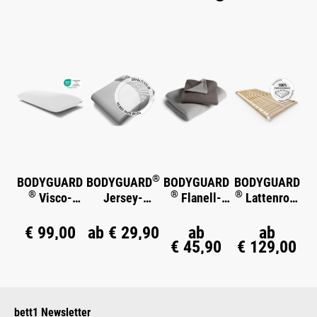
Produktgalerie überspringen
®
BODYGUARD
BODYGUARD
BODYGUARD
BODYGUARD
®
®
®
Visco-
Jersey-
Flanell-
Lattenrost
Kissen
Spannbettlak
Bettwäsche
Starr
en
€ 99,00
ab
€ 29,90
ab
ab
€ 45,90
€ 129,00
bett1 Newsletter