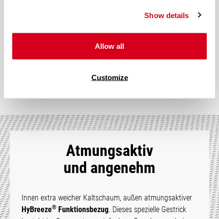
Zonen einfach die Unterstützung für Beine und Füße. So liegst
du auf ganzer Linie weich und gut abgestützt.
Show details
Allow all
Mehr über Ergonomie erfahren
Customize
Atmungsaktiv
und angenehm
Innen extra weicher Kaltschaum, außen atmungsaktiver
®
HyBreeze
Funktionsbezug
. Dieses spezielle Gestrick