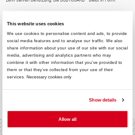
®
Mehr über QXSchaum
erfahren
This website uses cookies
We use cookies to personalise content and ads, to provide
social media features and to analyse our traffic. We also
share information about your use of our site with our social
Mit der Matratze von bett1.de ent­scheidest du dich für ein
media, advertising and analytics partners who may
besonders hochwertiges Produkt, das du nicht mehr missen
combine it with other information that you’ve provided to
möchtest. Jeder Matratzen­kern der
zahlreich verfügbaren
them or that they’ve collected from your use of their
Größen
wird aus einem Stück gefertigt und bietet dir somit
services.
Necessary cookies only
besten Schlafkomfort. Bestellen mit einem Klick deine
Wunschgröße und die bett1.de-Matratze wird dich zum
Träumen bringen.
Show details
Allow all