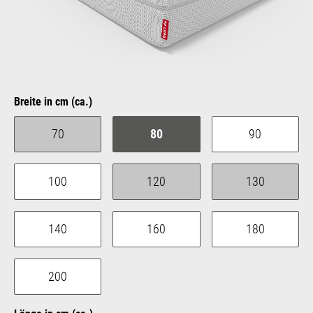
auswählen
Breite in cm (ca.)
70
80
90
(Diese Option ist zurzeit nicht verfügbar.)
100
120
130
(Diese Option ist zurzeit nicht verfügbar.)
(Diese Option is
140
160
180
200