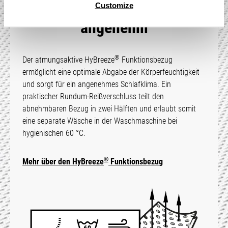
Atmungsaktiv und
Customize
angenehm
®
Der atmungsaktive HyBreeze
Funktions­bezug
ermöglicht eine optimale Abgabe der Körper­feuchtigkeit
und sorgt für ein angenehmes Schlaf­klima. Ein
praktischer Rundum-Reißverschluss teilt den
abnehmbaren Bezug in zwei Hälften und erlaubt somit
eine separate Wäsche in der Wasch­maschine bei
hygienischen 60 °C.
®
Mehr über den HyBreeze
Funk­tions­bezug