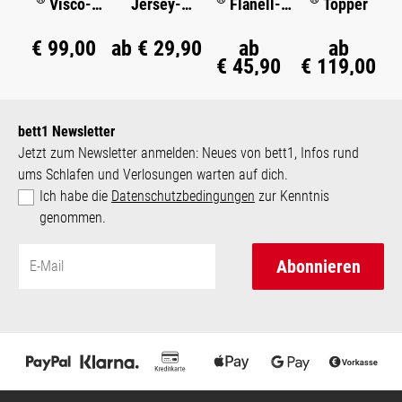
Visco-
Jersey-
Flanell-
Topper
Kissen
Spannbettlak
Bettwäsche
en
€ 99,00
ab
€ 29,90
ab
ab
€ 45,90
€ 119,00
bett1 Newsletter
Jetzt zum Newsletter anmelden: Neues von bett1, Infos rund
ums Schlafen und Verlosungen warten auf dich.
Ich habe die
Datenschutzbedingungen
zur Kenntnis
genommen.
Abonnieren