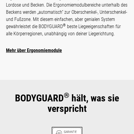
Lordose und Becken. Die Ergo­nomie­modul­bereiche unterhalb des
Beckens werden „automa­tisch“ zur Ober­schen­kel-, Unter­schenkel-
und Fußzone. Mit diesem ein­fachen, aber genialen Sys­tem
®
gewähr­leistet die BODYGUARD
beste Liege­eigen­schaf­ten für
alle Kör­per­regionen, unabhängig von deiner Liegerichtung.
Mehr über Ergonomiemodule
®
BODYGUARD
hält, was sie
verspricht