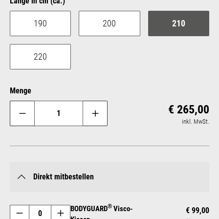
auswählen
Länge in cm (ca.)
190
200
210
220
Menge
Reg
€ 265,00
inkl. MwSt.
Direkt mitbestellen
®
BODYGUARD
Visco-
€ 99,00