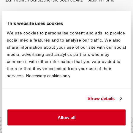
®
Mehr über QXSchaum
erfahren
This website uses cookies
We use cookies to personalise content and ads, to provide
social media features and to analyse our traffic. We also
share information about your use of our site with our social
Mit der Matratze von bett1.de ent­scheidest du dich für ein
media, advertising and analytics partners who may
besonders hochwertiges Produkt, das du nicht mehr missen
combine it with other information that you’ve provided to
möchtest. Jeder Matratzen­kern der
zahlreich verfügbaren
them or that they’ve collected from your use of their
Größen
wird aus einem Stück gefertigt und bietet dir somit
services.
Necessary cookies only
besten Schlafkomfort. Bestellen mit einem Klick deine
Wunschgröße und die bett1.de-Matratze wird dich zum
Träumen bringen.
Show details
Allow all