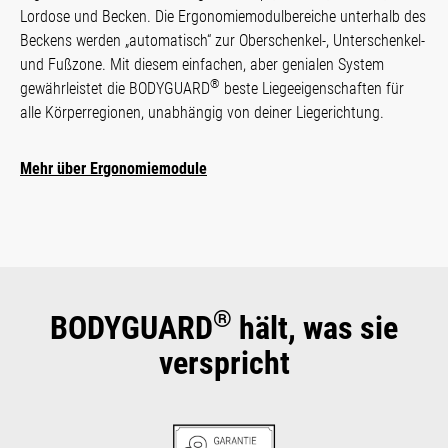
Lordose und Becken. Die Ergo­nomie­modul­bereiche unterhalb des
Beckens werden „automa­tisch“ zur Ober­schen­kel-, Unter­schenkel-
und Fußzone. Mit diesem ein­fachen, aber genialen Sys­tem
®
gewähr­leistet die BODYGUARD
beste Liege­eigen­schaf­ten für
alle Kör­per­regionen, unabhängig von deiner Liegerichtung.
Mehr über Ergonomiemodule
®
BODYGUARD
hält, was sie
verspricht