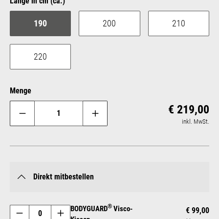
auswählen
Länge in cm (ca.)
190
200
210
220
Menge
Reg
€ 219,00
inkl. MwSt.
Direkt mitbestellen
®
BODYGUARD
Visco-
€ 99,00