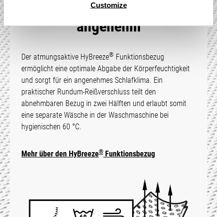
Atmungsaktiv und
Customize
angenehm
®
Der atmungsaktive HyBreeze
Funktions­bezug
ermöglicht eine optimale Abgabe der Körper­feuchtigkeit
und sorgt für ein angenehmes Schlaf­klima. Ein
praktischer Rundum-Reißverschluss teilt den
abnehmbaren Bezug in zwei Hälften und erlaubt somit
eine separate Wäsche in der Wasch­maschine bei
hygienischen 60 °C.
®
Mehr über den HyBreeze
Funk­tions­bezug