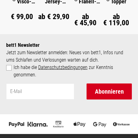
Visco-
Jersey-
Flanell-
Topper
Kissen
Spannbettlak
Bettwäsche
en
€ 99,00
ab
€ 29,90
ab
ab
€ 45,90
€ 119,00
bett1 Newsletter
Jetzt zum Newsletter anmelden: Neues von bett1, Infos rund
ums Schlafen und Verlosungen warten auf dich.
Ich habe die
Datenschutzbedingungen
zur Kenntnis
genommen.
Abonnieren