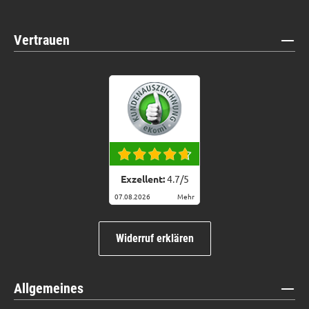
Vertrauen
Exzellent:
4.7
/
5
07.08.2026
Mehr
Widerruf erklären
Allgemeines