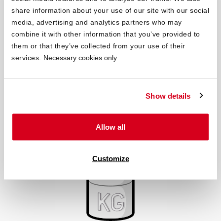
Federzahl für Punktelastizität
share information about your use of our site with our social
Achte beim Kauf einer Federkernmatratze möglichst auf
media, advertising and analytics partners who may
(Tonnen-)Taschenfedern sowie auf eine möglichst hohe
combine it with other information that you’ve provided to
Federzahl für eine gute Punktelastizität. Eine gute
them or that they’ve collected from your use of their
Taschenfederkernmatratze sollte nicht weniger als 250
services.
Necessary cookies only
Metallfedern pro Quadratmeter haben. Bei einer Matratze
140x190 cm entspricht das ungefähr 650–700 Federn.
Show details
Allow all
Customize