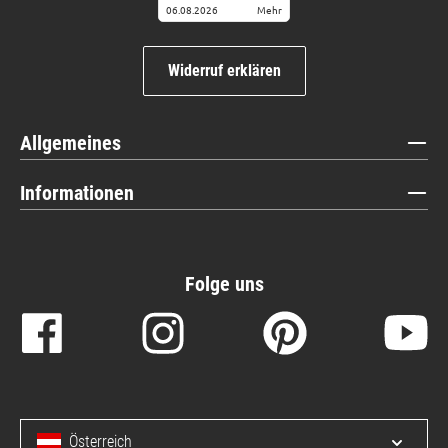
06.08.2026
Mehr
Widerruf erklären
Allgemeines
Informationen
Folge uns
Österreich
Menü 