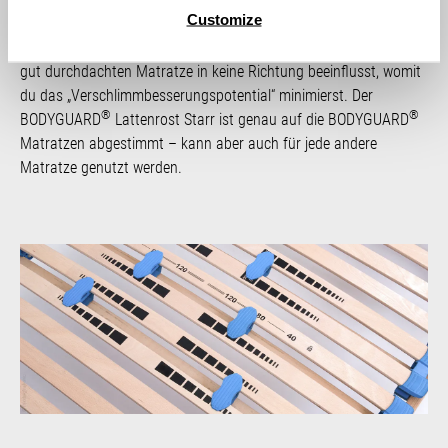
Customize
Matratze. Der Vorteil eines starren Lattenrost 80x200 cm ohne
Einstellungsmöglichkeiten ist, dass er die Ergonomie einer bereits
gut durchdachten Matratze in keine Richtung beeinflusst, womit
du das „Verschlimmbesserungspotential“ minimierst. Der
®
®
BODYGUARD
Lattenrost Starr ist genau auf die BODYGUARD
Matratzen abgestimmt – kann aber auch für jede andere
Matratze genutzt werden.