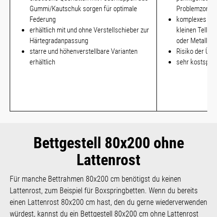
Gummi/Kautschuk sorgen für optimale
Problemzonen
Federung
komplexes Zus
erhältlich mit und ohne Verstellschieber zur
kleinen Teller
Härtegradanpassung
oder Metall
starre und höhenverstellbare Varianten
Risiko der Übe
erhältlich
sehr kostspiel
Bettgestell 80x200 ohne
Lattenrost
Für manche Bettrahmen 80x200 cm benötigst du keinen
Lattenrost, zum Beispiel für Boxspringbetten. Wenn du bereits
einen Lattenrost 80x200 cm hast, den du gerne wiederverwenden
würdest, kannst du ein Bettgestell 80x200 cm ohne Lattenrost