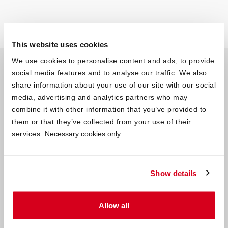
This website uses cookies
We use cookies to personalise content and ads, to provide
Lattenrost 80x200 cm
social media features and to analyse our traffic. We also
verstellbar und starr
share information about your use of our site with our social
media, advertising and analytics partners who may
Viele Lattenrost-Modelle sind verstellbar, damit du sie an deine
combine it with other information that you’ve provided to
individuellen Bedürfnisse einstellen kannst. Der Härtegrad lässt
them or that they’ve collected from your use of their
sich häufig mit Schiebereglern einstellen. Manchmal sind
services.
Necessary cookies only
Lattenroste 80x200 cm höhenverstellbar.
Lattenrost 80x200 cm – Härtegrad einstellen
Show details
Viele Lattenrost-Modelle verfügen über Härteregler an einzelnen
Allow all
Latten, zum Beispiel im Rücken-, Schulter- oder Lordosebereich.
Achte auf jeden Fall auf das richtige Zusammenspiel mit deiner