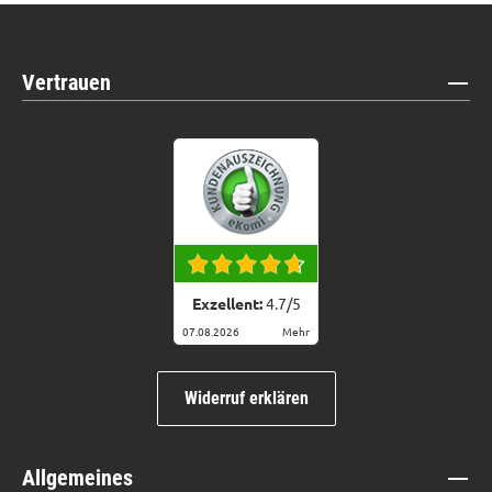
Vertrauen
Exzellent:
4.7
/
5
07.08.2026
Mehr
Widerruf erklären
Allgemeines