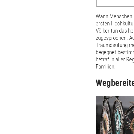
Wann Menschen anf
ersten Hochkultur
Völker tun das h
zugesprochen. Au
Traumdeutung mei
begegnet bestimm
betraf in aller R
Familien.
Wegbereit