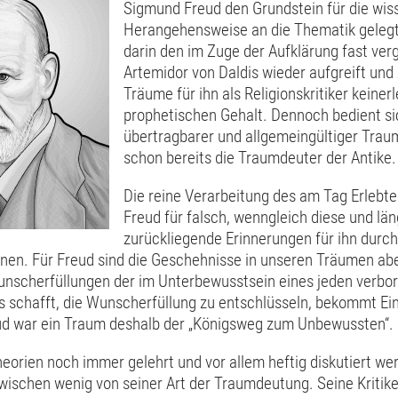
Sigmund Freud den Grundstein für die wis
Herangehensweise an die Thematik geleg
darin den im Zuge der Aufklärung fast ve
Artemidor von Daldis wieder aufgreift und 
Träume für ihn als Religionskritiker keinerl
prophetischen Gehalt. Dennoch bedient si
übertragbarer und allgemeingültiger Tra
schon bereits die Traumdeuter der Antike.
Die reine Verarbeitung des am Tag Erlebt
Freud für falsch, wenngleich diese und lä
zurückliegende Erinnerungen für ihn durch
nen. Für Freud sind die Geschehnisse in unseren Träumen abe
unscherfüllungen der im Unterbewusstsein eines jeden verbo
 schafft, die Wunscherfüllung zu entschlüsseln, bekommt Einb
ud war ein Traum deshalb der „Königsweg zum Unbewussten“.
orien noch immer gelehrt und vor allem heftig diskutiert wer
wischen wenig von seiner Art der Traumdeutung. Seine Kritik