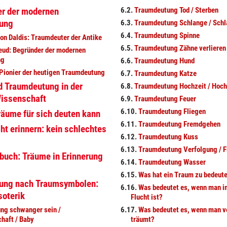
er der modernen
6.2.
Traumdeutung Tod / Sterben
ung
6.3.
Traumdeutung Schlange / Sch
6.4.
Traumdeutung Spinne
on Daldis: Traumdeuter der Antike
6.5.
Traumdeutung Zähne verlieren
eud: Begründer der modernen
ng
6.6.
Traumdeutung Hund
 Pionier der heutigen Traumdeutung
6.7.
Traumdeutung Katze
d Traumdeutung in der
6.8.
Traumdeutung Hochzeit / Hoch
Wissenschaft
6.9.
Traumdeutung Feuer
6.10.
Traumdeutung Fliegen
äume für sich deuten kann
6.11.
Traumdeutung Fremdgehen
ht erinnern: kein schlechtes
6.12.
Traumdeutung Kuss
6.13.
Traumdeutung Verfolgung / F
uch: Träume in Erinnerung
6.14.
Traumdeutung Wasser
6.15.
Was hat ein Traum zu bedeut
ung nach Traumsymbolen:
6.16.
Was bedeutet es, wenn man i
soterik
Flucht ist?
ng schwanger sein /
6.17.
Was bedeutet es, wenn man 
haft / Baby
träumt?