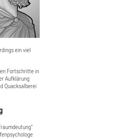
dings ein viel
n Fortschritte in
er Aufklärung
nd Quacksalberei
g
 Traumdeutung“
efenpsychologe