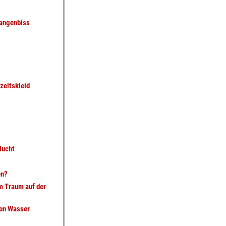
langenbiss
zeitskleid
lucht
en?
m Traum auf der
von Wasser