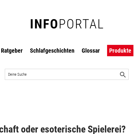
Ratgeber
Schlafgeschichten
Glossar
Produkte
Auf
der
S
Website
s
suchen
aft oder esoterische Spielerei?