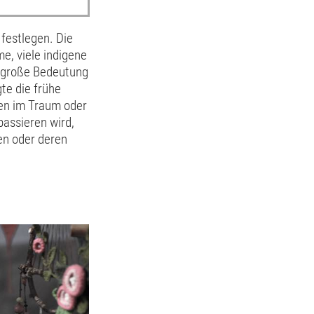
festlegen. Die
e, viele indigene
e große Bedeutung
te die frühe
en im Traum oder
assieren wird,
den oder deren