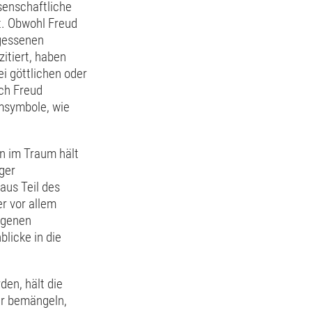
senschaftliche
t. Obwohl Freud
rgessenen
zitiert, haben
ei göttlichen oder
ch Freud
umsymbole, wie
en im Traum hält
nger
aus Teil des
r vor allem
rgenen
licke in die
den, hält die
er bemängeln,