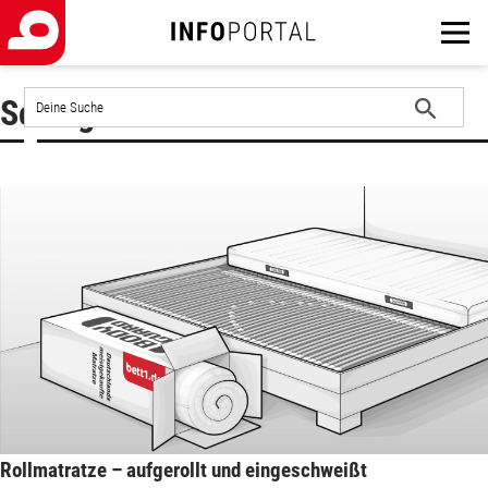
Auf
Schlagwort : Rollmatratze
der
Website
Suche
suchen
starten
Rollmatratze – aufgerollt und eingeschweißt