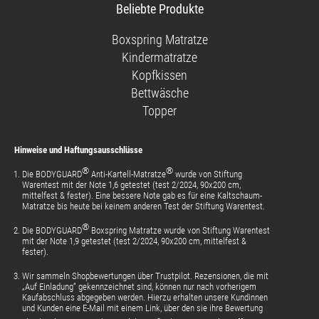
unsere
uns
uns
unsere
Beliebte Produkte
Facebook-
auf
auf
Videos
Seite
Instagram
Pinterest
auf
Boxspring Matratze
YouTube
Kindermatratze
Kopfkissen
Bettwäsche
Topper
Hinweise und Haftungsausschlüsse
®
®
Die BODYGUARD
Anti-Kartell-Matratze
wurde von Stiftung
Warentest mit der Note 1,6 getestet (test 2/2024, 90x200 cm,
mittelfest & fester). Eine bessere Note gab es für eine Kaltschaum-
Matratze bis heute bei keinem anderen Test der Stiftung Warentest.
®
Die BODYGUARD
Boxspring Matratze wurde von Stiftung Warentest
mit der Note 1,9 getestet (test 2/2024, 90x200 cm, mittelfest &
fester).
Wir sammeln Shopbewertungen über Trustpilot. Rezensionen, die mit
„Auf Einladung“ gekennzeichnet sind, können nur nach vorherigem
Kaufabschluss abgegeben werden. Hierzu erhalten unsere Kundinnen
und Kunden eine E-Mail mit einem Link, über den sie ihre Bewertung