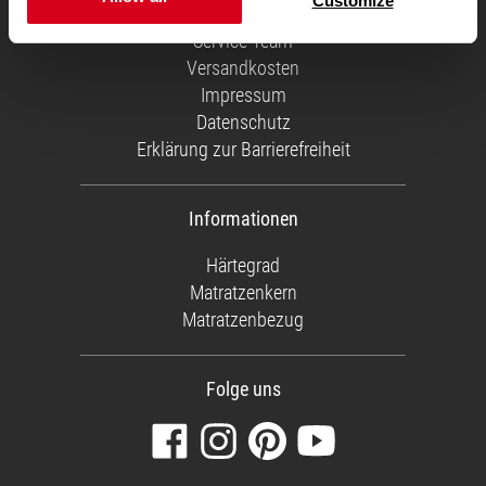
Customize
Über uns
Service Team
Versandkosten
Impressum
Datenschutz
Erklärung zur Barrierefreiheit
Informationen
Härtegrad
Matratzenkern
Matratzenbezug
Folge uns
Besuchen
Folgen
Finden
Sehen
Sie
Sie
Sie
Sie