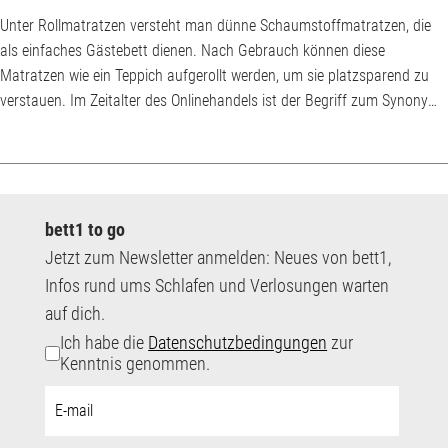
Unter Rollmatratzen versteht man dünne Schaumstoffmatratzen, die
als einfaches Gästebett dienen. Nach Gebrauch können diese
Matratzen wie ein Teppich aufgerollt werden, um sie platzsparend zu
verstauen. Im Zeitalter des Onlinehandels ist der Begriff zum Synonym
für gerollte Versandmatratzen geworden. Warum werden Matratzen
gerollt? Der Begriff Rollmatratze beschreibt zwei Arten von Matratzen.
Man unterscheidet zwischen Matratzen, die allein zum Zwecke der
Lieferung platzsparend zusa...
bett1 to go
Jetzt zum Newsletter anmelden: Neues von bett1,
Infos rund ums Schlafen und Verlosungen warten
auf dich.
Ich habe die
Datenschutzbedingungen
zur
Kenntnis genommen.
E-
Mail-
Adresse: