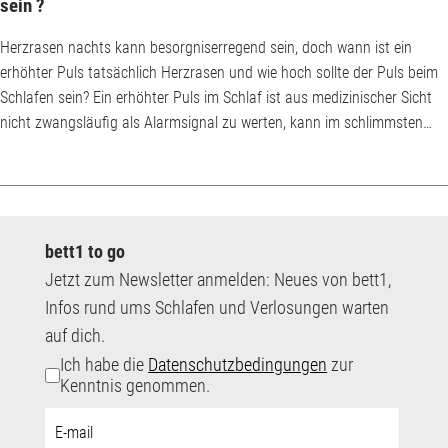
sein ?
Herzrasen nachts kann besorgniserregend sein, doch wann ist ein
erhöhter Puls tatsächlich Herzrasen und wie hoch sollte der Puls beim
Schlafen sein? Ein erhöhter Puls im Schlaf ist aus medizinischer Sicht
nicht zwangsläufig als Alarmsignal zu werten, kann im schlimmsten
Fall aber mit einem bedenklichen Gesundheitszustand
zusammenhängen. Tritt das Herzrasen nachts häufig auf oder wird
von Symptomen wie Schwindel, Herzstechen, Schwitzen, Atemnot oder
Übelkeit begleitet, muss umgehend ein Notarz...
bett1 to go
Jetzt zum Newsletter anmelden: Neues von bett1,
Infos rund ums Schlafen und Verlosungen warten
auf dich.
Ich habe die
Datenschutzbedingungen
zur
Kenntnis genommen.
E-
Mail-