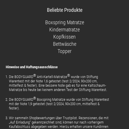
unsere
uns
uns
unsere
Beliebte Produkte
Facebook-
auf
auf
Videos
Seite
Instagram
Pinterest
auf
Boxspring Matratze
YouTube
Kindermatratze
Kopfkissen
Bettwäsche
Topper
Hinweise und Haftungsausschlüsse
®
®
Die BODYGUARD
Anti-Kartell-Matratze
wurde von Stiftung
Warentest mit der Note 1,6 getestet (test 2/2024, 90x200 cm,
mittelfest & fester). Eine bessere Note gab es für eine Kaltschaum-
Matratze bis heute bei keinem anderen Test der Stiftung Warentest.
®
Die BODYGUARD
Boxspring Matratze wurde von Stiftung Warentest
mit der Note 1,9 getestet (test 2/2024, 90x200 cm, mittelfest &
fester).
Wir sammeln Shopbewertungen über Trustpilot. Rezensionen, die mit
„Auf Einladung“ gekennzeichnet sind, können nur nach vorherigem
Kaufabschluss abgegeben werden. Hierzu erhalten unsere Kundinnen