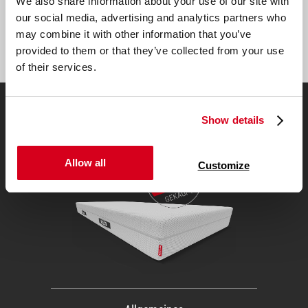
We also share information about your use of our site with
Adresse:
our social media, advertising and analytics partners who
may combine it with other information that you’ve
Abonnieren
provided to them or that they’ve collected from your use
of their services.
Show details
1
Zur Testsiegermatratze
Allow all
Customize