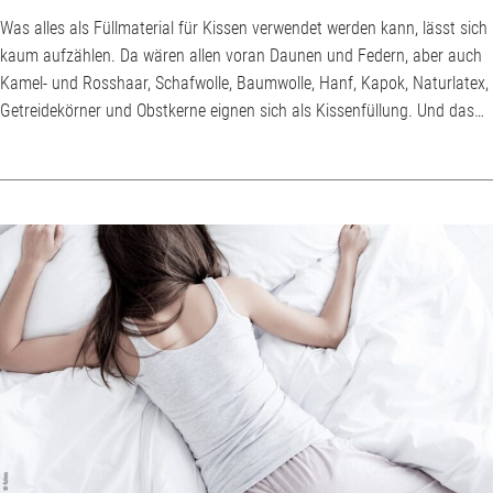
Was alles als Füllmaterial für Kissen verwendet werden kann, lässt sich
kaum aufzählen. Da wären allen voran Daunen und Federn, aber auch
Kamel- und Rosshaar, Schafwolle, Baumwolle, Hanf, Kapok, Naturlatex,
Getreidekörner und Obstkerne eignen sich als Kissenfüllung. Und das
ist nur eine Auswahl an natürlichen Kissenfüllungen. Hinzu kommen
synthetische Materialien wie Polyester, synthetischer Latex,
Kaltschaum, Gelschaum oder Viscoschaum. Wasserkissen sind
dagegen, ähnlich wie Wasserbetten, eh...