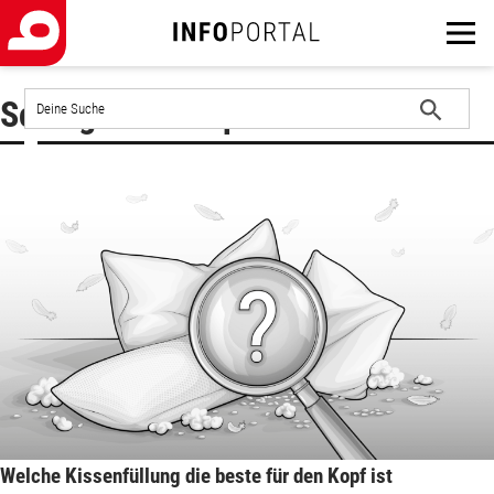
Auf
Schlagwort : Kopfkissen
der
Website
Suche
suchen
starten
Welche Kissenfüllung die beste für den Kopf ist