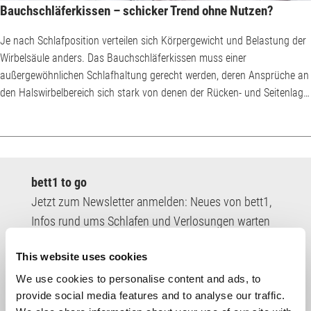
Bauchschläferkissen – schicker Trend ohne Nutzen?
Je nach Schlafposition verteilen sich Körpergewicht und Belastung der
Wirbelsäule anders. Das Bauchschläferkissen muss einer
außergewöhnlichen Schlafhaltung gerecht werden, deren Ansprüche an
den Halswirbelbereich sich stark von denen der Rücken- und Seitenlage
unterscheiden. Bauchschläfer sind die Exoten in der Verteilung der
Schlafpositionen. Nur etwa 13 % entscheiden sich für die Bauchlage.
Unabhängig davon, welche Schlafposition Sie zum Einschlafen
bevorzugen: Gesunde Schläfer verä...
bett1 to go
Jetzt zum Newsletter anmelden: Neues von bett1,
Infos rund ums Schlafen und Verlosungen warten
auf dich.
This website uses cookies
Ich habe die
Datenschutzbedingungen
zur
Kenntnis genommen.
We use cookies to personalise content and ads, to
provide social media features and to analyse our traffic.
E-
Mail-