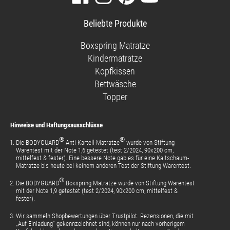
Sie
Sie
Sie
Sie
unsere
uns
uns
unsere
Beliebte Produkte
Facebook-
auf
auf
Videos
Seite
Instagram
Pinterest
auf
Boxspring Matratze
YouTube
Kindermatratze
Kopfkissen
Bettwäsche
Topper
Hinweise und Haftungsausschlüsse
®
®
Die BODYGUARD
Anti-Kartell-Matratze
wurde von Stiftung
Warentest mit der Note 1,6 getestet (test 2/2024, 90x200 cm,
mittelfest & fester). Eine bessere Note gab es für eine Kaltschaum-
Matratze bis heute bei keinem anderen Test der Stiftung Warentest.
®
Die BODYGUARD
Boxspring Matratze wurde von Stiftung Warentest
mit der Note 1,9 getestet (test 2/2024, 90x200 cm, mittelfest &
fester).
Wir sammeln Shopbewertungen über Trustpilot. Rezensionen, die mit
„Auf Einladung“ gekennzeichnet sind, können nur nach vorherigem